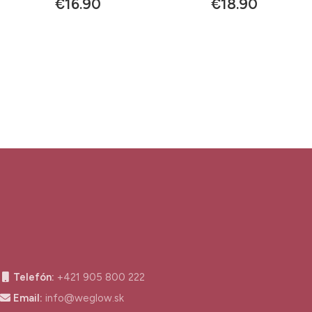
€
16.90
€
18.90
Telefón:
+421 905 800 222
Email:
info@weglow.sk