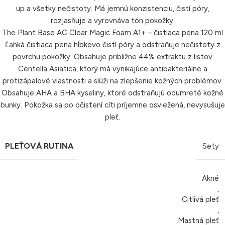
up a všetky nečistoty. Má jemnú konzistenciu, čistí póry,
rozjasňuje a vyrovnáva tón pokožky.
The Plant Base AC Clear Magic Foam A1+ – čistiaca pena 120 ml
Ľahká čistiaca pena hĺbkovo čistí póry a odstraňuje nečistoty z
povrchu pokožky. Obsahuje približne 44% extraktu z listov
Centella Asiatica, ktorý má vynikajúce antibakteriálne a
protizápalové vlastnosti a slúži na zlepšenie kožných problémov.
Obsahuje AHA a BHA kyseliny, ktoré odstraňujú odumreté kožné
bunky. Pokožka sa po očistení cíti príjemne osviežená, nevysušuje
pleť.
PLEŤOVÁ RUTINA
Sety
Akné
,
Citlivá pleť
,
Mastná pleť