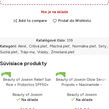
Nie je na sklade
Add to compare
Pridať do Wishlistu
Katalógové číslo:
339
Kategórií:
Akné
,
Citlivá pleť
,
Mastná pleť
,
Normálna pleť
,
Sety
,
Suchá pleť
,
Trápi ma
,
Vrásky
,
Zmiešaná pleť
Súvisiace produkty
Beauty of Joseon Relief Sun:
Beauty of Joseon Glow Serum:
Rice + Probiotics SPF50+
Propolis + Niacinamide –
PA++++ – krém s ochranným
rozjasňujúce sérum 30 ml
Beauty of Joseon
Beauty of Joseon
faktorom 50 ml
Na sklade
Na sklade