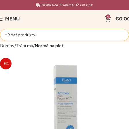
DOPRAVA ZDARMA UŽ OD 60€
0
MENU
€
0.0
Domov
Trápi ma
Normálna pleť
-10%