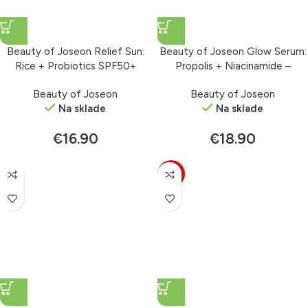
Beauty of Joseon Relief Sun:
Beauty of Joseon Glow Serum:
Rice + Probiotics SPF50+
Propolis + Niacinamide –
PA++++ – krém s ochranným
rozjasňujúce sérum 30 ml
Beauty of Joseon
Beauty of Joseon
faktorom 50 ml
Na sklade
Na sklade
€
16.90
€
18.90
-10%