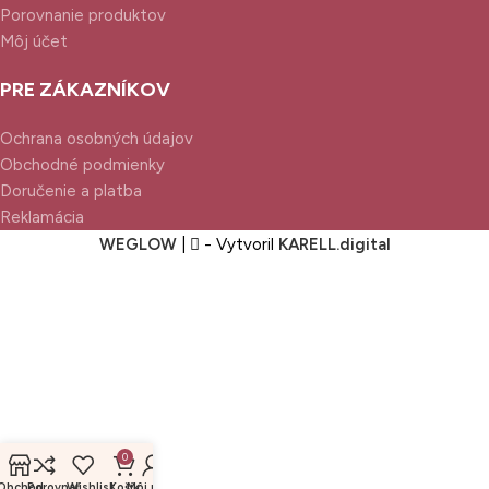
Porovnanie produktov
Môj účet
PRE ZÁKAZNÍKOV
Ochrana osobných údajov
Obchodné podmienky
Doručenie a platba
Reklamácia
WEGLOW
|
- Vytvoril
KARELL.
digital
0
Obchod
Porovnať
Wishlist
Košík
Môj účet