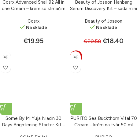
Cosrx Advanced Snail 92 All in
Beauty of Joseon Hanbang
one Cream – krém so slimačím
Serum Discovery Kit – sada mini
extraktom 100 g
sér 40 ml
Cosrx
Beauty of Joseon
Na sklade
Na sklade
€
19.95
€
18.40
€
20.50
-11%
Some By Mi Yuja Niacin 30
PURITO Sea Buckthorn Vital 70
Days Brightening Starter Kit –
Cream – krém na tvár 50 ml
štartovací set