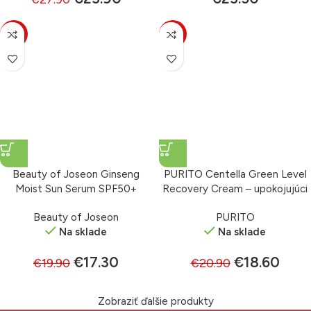
-13%
-11%
Beauty of Joseon Ginseng
PURITO Centella Green Level
Moist Sun Serum SPF50+
Recovery Cream – upokojujúci
PA++++ – sérum s ochranným
krém na tvár 50 ml
Beauty of Joseon
PURITO
faktorom 50 ml
Na sklade
Na sklade
€
17.30
€
18.60
€
19.90
€
20.90
Zobraziť ďalšie produkty