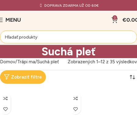
DOPRAVA ZDARMA UŽ OD 60€
0
MENU
€
0.0
Suchá pleť
Domov
Trápi ma
Suchá pleť
Zobrazených 1–12 z 35 výsledkov
Zobraziť filtre