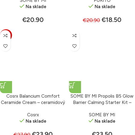
SOME BY MI
PURITO
Na sklade
Na sklade
€
20.90
€
18.50
€
20.90
-14%
Cosrx Balancium Comfort
SOME BY MI Propolis B5 Glow
Ceramide Cream – ceramidový
Barrier Calming Starter Kit –
krém 80 ml
sada miniatúr s propolisom
Cosrx
SOME BY MI
Na sklade
Na sklade
€
23.90
€
23.50
€
27.90