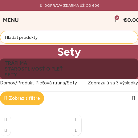
DOPRAVA ZDARMA UŽ OD 60€
0
MENU
€
0.0
Sety
TRÁPI MA
STAROSTLIVOSŤ O PLEŤ
SETY
Domov
Produkt Pleťová rutina
Sety
Zobrazujú sa 3 výsledky
Zobraziť filtre