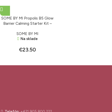
SOME BY MI Propolis B5 Glow
Barrier Calming Starter Kit –
sada miniatúr s propolisom
SOME BY MI
Na sklade
€
23.50
Telefón:
+421 905 800 222