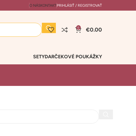
O NÁS
KONTAKT
PRIHLÁSIŤ / REGISTROVAŤ
0
€
0.00
SETY
DARČEKOVÉ POUKÁŽKY