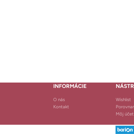
INFORMÁCIE
NÁSTR
O nás
Wishlist
Kontakt
Porovnan
Môj účet