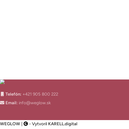
Telefón:
+421 905 800 222
Email:
info@weglow.sk
WEGLOW
|
- Vytvoril
KARELL.
digital