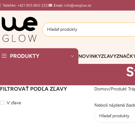
Telefón:
+421 905 800 222
Email:
info@weglow.sk
PRODUKTY
NOVINKY
ZĽAVY
ZNAČK
S
FILTROVAŤ PODĽA ZĽAVY
Domov
Produkt Trá
V zľave
Neboli nájdené žia