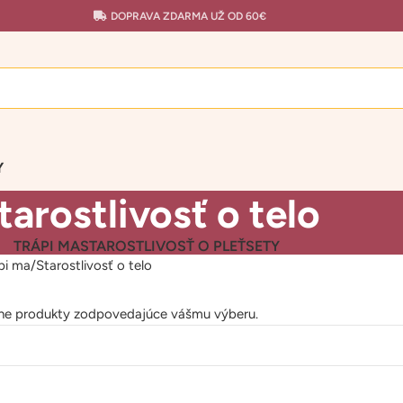
DOPRAVA ZDARMA UŽ OD 60€
Y
tarostlivosť o telo
TRÁPI MA
STAROSTLIVOSŤ O PLEŤ
SETY
pi ma
Starostlivosť o telo
dne produkty zodpovedajúce vášmu výberu.