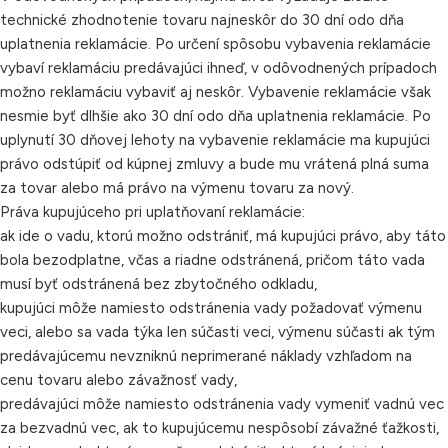
technické zhodnotenie tovaru najneskôr do 30 dní odo dňa
uplatnenia reklamácie. Po určení spôsobu vybavenia reklamácie
vybaví reklamáciu predávajúci ihneď, v odôvodnených prípadoch
možno reklamáciu vybaviť aj neskôr. Vybavenie reklamácie však
nesmie byť dlhšie ako 30 dní odo dňa uplatnenia reklamácie. Po
uplynutí 30 dňovej lehoty na vybavenie reklamácie ma kupujúci
právo odstúpiť od kúpnej zmluvy a bude mu vrátená plná suma
za tovar alebo má právo na výmenu tovaru za nový.
Práva kupujúceho pri uplatňovaní reklamácie:
ak ide o vadu, ktorú možno odstrániť, má kupujúci právo, aby táto
bola bezodplatne, včas a riadne odstránená, pričom táto vada
musí byť odstránená bez zbytočného odkladu,
kupujúci môže namiesto odstránenia vady požadovať výmenu
veci, alebo sa vada týka len súčasti veci, výmenu súčasti ak tým
predávajúcemu nevzniknú neprimerané náklady vzhľadom na
cenu tovaru alebo závažnosť vady,
predávajúci môže namiesto odstránenia vady vymeniť vadnú vec
za bezvadnú vec, ak to kupujúcemu nespôsobí závažné ťažkosti,