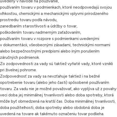
uvedený v návode na používanie,
používaním tovaru v podmienkach, ktoré neodpovedajú svojou
vlhkosťou, chemickými a mechanickými vplyvmi prirodzeného
prostrediu tovaru podľa návodu,
zanedbaním starostlivosti a údržby o tovar,
poškodením tovaru nadmerným zaťažovaním,
používaním tovaru v rozpore s podmienkami uvedenými
v dokumentácii, všeobecnými zásadami, technickými normami
alebo bezpečnostnými predpismi alebo iným porušením
záručných podmienok.
Zo zodpovednosti za vady sú taktiež vyňaté vady, ktoré vznikli
pri živelnej pohrome.
Zodpovednosť za vady sa nevzťahuje taktiež i na bežné
opotrebenie tovaru (alebo jeho časti) spôsobené používaním
tovaru. Za vadu nie je možné považovať, ako vyplýva už z povahy
veci doba jej minimálnej trvanlivosti alebo doba spotreby, ktorá
môže byť obmedzená na kratší čas. Doba minimálnej trvanlivosti,
doba použiteľnosti, doba spotreby alebo obdobná doba je
uvedená na tovare ak takémuto označeniu tovar podlieha.