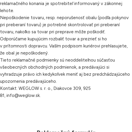
reklamačného konania je spotrebiteľ informovaný v zákonnej
lehote.
Nepoškodenie tovaru, resp. neporušenosť obalu (podľa pokynov
pri preberaní tovaru) je potrebné skontrolovať pri preberaní
tovaru, nakoľko sa tovar pri preprave môže poškodiť.
Odporúčame kupujúcim rozbaliť tovar a prezrieť si ho
v prítomnosti dopravcu. Vaším podpisom kuriérovi prehlasujete,
že obal je nepoškodený.
Tieto reklamačné podmienky sú neoddeliteľnou súčasťou
všeobecných obchodných podmienok, a predávajúci si
vyhradzuje právo ich kedykoľvek meniť aj bez predchádzajúceho
upozornenia predávajúceho.
Kontakt: WEGLOW s. r. o., Diakovce 309, 925
81, info@weglow.sk.