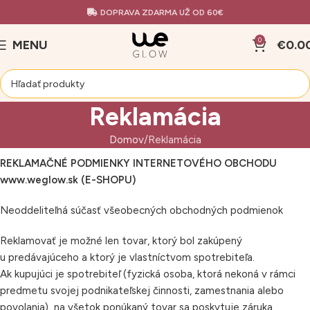
DOPRAVA ZDARMA UŽ OD 60€
0
MENU
€
0.0
Reklamácia
Domov
Reklamácia
REKLAMAČNÉ PODMIENKY INTERNETOVÉHO OBCHODU
www.weglow.sk
(E-SHOPU)
Neoddeliteľná súčasť všeobecných obchodných podmienok
Reklamovať je možné len tovar, ktorý bol zakúpený
u predávajúceho a ktorý je vlastníctvom spotrebiteľa.
Ak kupujúci je spotrebiteľ (fyzická osoba, ktorá nekoná v rámci
predmetu svojej podnikateľskej činnosti, zamestnania alebo
povolania) na všetok ponúkaný tovar sa poskytuje záruka