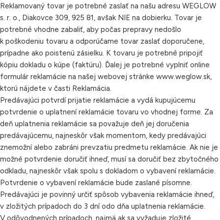
Reklamovaný tovar je potrebné zaslať na našu adresu WEGLOW
s. r. o., Diakovce 309, 925 81, avšak NIE na dobierku. Tovar je
potrebné vhodne zabaliť, aby počas prepravy nedošlo
k poškodeniu tovaru a odporúčame tovar zaslať doporučene,
prípadne ako poistenú zásielku. K tovaru je potrebné pripojiť
kópiu dokladu o kúpe (faktúru). Ďalej je potrebné vyplniť online
formulár reklamácie na našej webovej stránke
www.weglow.sk
,
ktorú nájdete v časti Reklamácia.
Predávajúci potvrdí prijatie reklamácie a vydá kupujúcemu
potvrdenie o uplatnení reklamácie tovaru vo vhodnej forme. Za
deň uplatnenia reklamácie sa považuje deň jej doručenia
predávajúcemu, najneskôr však momentom, kedy predávajúci
znemožní alebo zabráni prevzatiu predmetu reklamácie. Ak nie je
možné potvrdenie doručiť ihneď, musí sa doručiť bez zbytočného
odkladu, najneskôr však spolu s dokladom o vybavení reklamácie.
Potvrdenie o vybavení reklamácie bude zaslané písomne.
Predávajúci je povinný určiť spôsob vybavenia reklamácie ihneď,
v zložitých prípadoch do 3 dní odo dňa uplatnenia reklamácie.
V odôvodnených prípadoch, najmä ak sa vyžaduje zložité