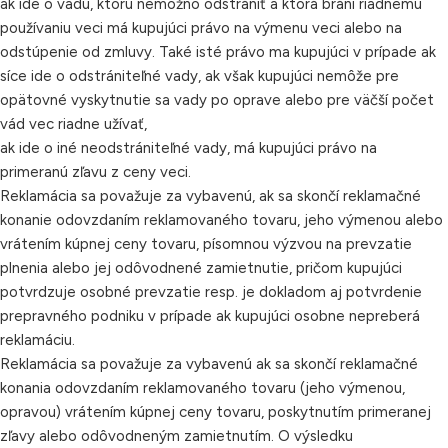
ak ide o vadu, ktorú nemožno odstrániť a ktorá bráni riadnemu
používaniu veci má kupujúci právo na výmenu veci alebo na
odstúpenie od zmluvy. Také isté právo ma kupujúci v prípade ak
síce ide o odstrániteľné vady, ak však kupujúci nemôže pre
opätovné vyskytnutie sa vady po oprave alebo pre väčší počet
vád vec riadne užívať,
ak ide o iné neodstrániteľné vady, má kupujúci právo na
primeranú zľavu z ceny veci.
Reklamácia sa považuje za vybavenú, ak sa skončí reklamačné
konanie odovzdaním reklamovaného tovaru, jeho výmenou alebo
vrátením kúpnej ceny tovaru, písomnou výzvou na prevzatie
plnenia alebo jej odôvodnené zamietnutie, pričom kupujúci
potvrdzuje osobné prevzatie resp. je dokladom aj potvrdenie
prepravného podniku v prípade ak kupujúci osobne nepreberá
reklamáciu.
Reklamácia sa považuje za vybavenú ak sa skončí reklamačné
konania odovzdaním reklamovaného tovaru (jeho výmenou,
opravou) vrátením kúpnej ceny tovaru, poskytnutím primeranej
zľavy alebo odôvodneným zamietnutím. O výsledku