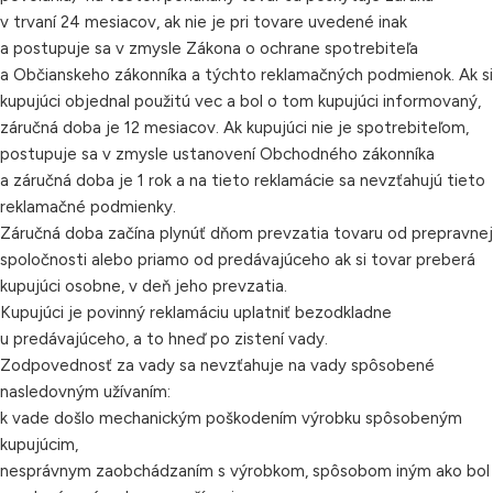
v trvaní 24 mesiacov, ak nie je pri tovare uvedené inak
a postupuje sa v zmysle Zákona o ochrane spotrebiteľa
a Občianskeho zákonníka a týchto reklamačných podmienok. Ak si
kupujúci objednal použitú vec a bol o tom kupujúci informovaný,
záručná doba je 12 mesiacov. Ak kupujúci nie je spotrebiteľom,
postupuje sa v zmysle ustanovení Obchodného zákonníka
a záručná doba je 1 rok a na tieto reklamácie sa nevzťahujú tieto
reklamačné podmienky.
Záručná doba začína plynúť dňom prevzatia tovaru od prepravnej
spoločnosti alebo priamo od predávajúceho ak si tovar preberá
kupujúci osobne, v deň jeho prevzatia.
Kupujúci je povinný reklamáciu uplatniť bezodkladne
u predávajúceho, a to hneď po zistení vady.
Zodpovednosť za vady sa nevzťahuje na vady spôsobené
nasledovným užívaním:
k vade došlo mechanickým poškodením výrobku spôsobeným
kupujúcim,
nesprávnym zaobchádzaním s výrobkom, spôsobom iným ako bol