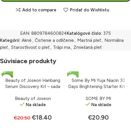
Add to compare
Pridať do Wishlistu
EAN:
8809784600824
Katalógové číslo:
375
Kategórií:
Akné
,
Čistenie a odlíčenie
,
Mastná pleť
,
Normálna
pleť
,
Starostlivosť o pleť
,
Trápi ma
,
Zmiešaná pleť
Súvisiace produkty
-10%
Beauty of Joseon Hanbang
Some By Mi Yuja Niacin 30
Serum Discovery Kit – sada
Days Brightening Starter Kit –
mini sér 40 ml
štartovací set
Beauty of Joseon
SOME BY MI
Na sklade
Na sklade
€
18.40
€
20.90
€
20.50