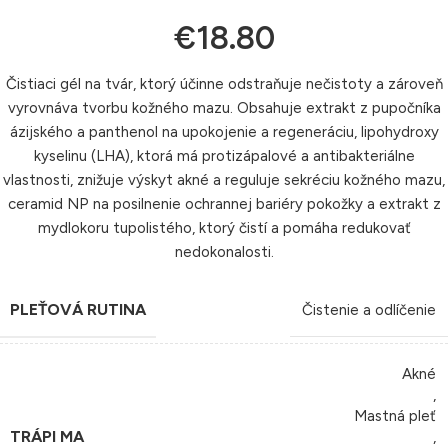
€
18.80
Čistiaci gél na tvár, ktorý účinne odstraňuje nečistoty a zároveň
vyrovnáva tvorbu kožného mazu. Obsahuje extrakt z pupočníka
ázijského a panthenol na upokojenie a regeneráciu, lipohydroxy
kyselinu (LHA), ktorá má protizápalové a antibakteriálne
vlastnosti, znižuje výskyt akné a reguluje sekréciu kožného mazu,
ceramid NP na posilnenie ochrannej bariéry pokožky a extrakt z
mydlokoru tupolistého, ktorý čistí a pomáha redukovať
nedokonalosti.
PLEŤOVÁ RUTINA
Čistenie a odlíčenie
Akné
,
Mastná pleť
TRÁPI MA
,