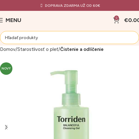
DOPRAVA ZDARMA UŽ OD 60€
0
MENU
€
0.0
Domov
Starostlivosť o pleť
Čistenie a odlíčenie
NOVÝ