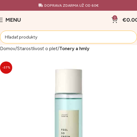
DOPRAVA ZDARMA UŽ OD 60€
0
MENU
€
0.0
Domov
Starostlivosť o pleť
Tonery a hmly
-37%