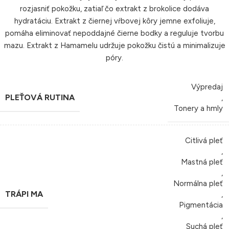
rozjasniť pokožku, zatiaľ čo extrakt z brokolice dodáva
hydratáciu. Extrakt z čiernej vŕbovej kôry jemne exfoliuje,
pomáha eliminovať nepoddajné čierne bodky a reguluje tvorbu
mazu. Extrakt z Hamamelu udržuje pokožku čistú a minimalizuje
póry.
Výpredaj
PLEŤOVÁ RUTINA
,
Tonery a hmly
Citlivá pleť
,
Mastná pleť
,
Normálna pleť
TRÁPI MA
,
Pigmentácia
,
Suchá pleť