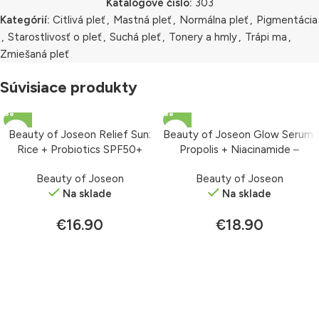
Katalógové číslo:
303
Kategórií:
Citlivá pleť
,
Mastná pleť
,
Normálna pleť
,
Pigmentácia
,
Starostlivosť o pleť
,
Suchá pleť
,
Tonery a hmly
,
Trápi ma
,
Zmiešaná pleť
Súvisiace produkty
Beauty of Joseon Relief Sun:
Beauty of Joseon Glow Serum:
Rice + Probiotics SPF50+
Propolis + Niacinamide –
PA++++ – krém s ochranným
rozjasňujúce sérum 30 ml
Beauty of Joseon
Beauty of Joseon
faktorom 50 ml
Na sklade
Na sklade
€
16.90
€
18.90