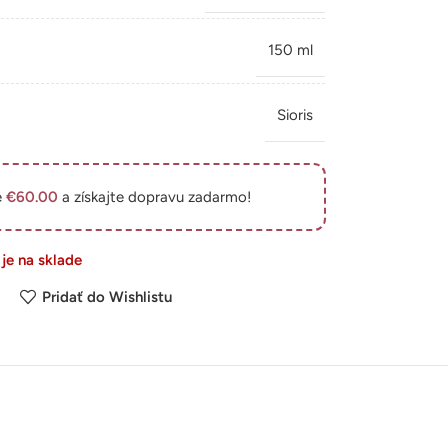
150 ml
Sioris
e
€
60.00
a získajte dopravu zadarmo!
 je na sklade
Pridať do Wishlistu