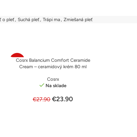
ť o pleť
,
Suchá pleť
,
Trápi ma
,
Zmiešaná pleť
Cosrx Balancium Comfort Ceramide
PRIDAŤ DO KOŠÍKA
-14%
-11%
Cream – ceramidový krém 80 ml
Cosrx
Na sklade
€
23.90
€
27.90