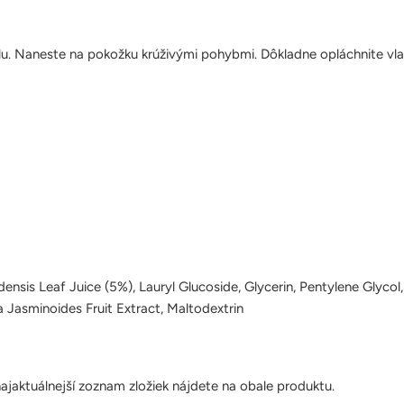
lu. Naneste na pokožku krúživými pohybmi. Dôkladne opláchnite vl
densis Leaf Juice (5%), Lauryl Glucoside, Glycerin, Pentylene Glyco
a Jasminoides Fruit Extract, Maltodextrin
jaktuálnejší zoznam zložiek nájdete na obale produktu.