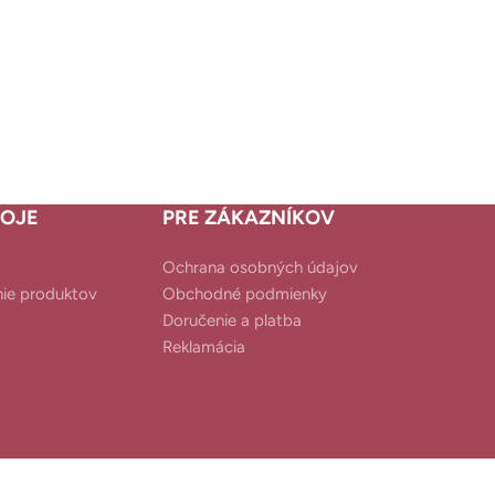
COSRX Aloe
PRIDAŤ DO KOŠÍK
Sunscreen SP
ochranný
€
19
OJE
PRE ZÁKAZNÍKOV
Ochrana osobných údajov
ie produktov
Obchodné podmienky
Doručenie a platba
Reklamácia