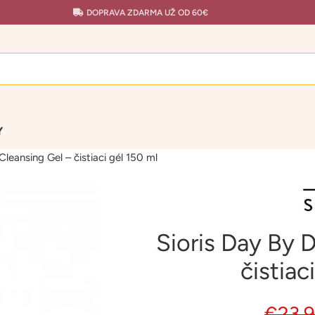
DOPRAVA ZDARMA UŽ OD 60€
Y
Cleansing Gel – čistiaci gél 150 ml
Sioris Day By 
čistiac
€
23.