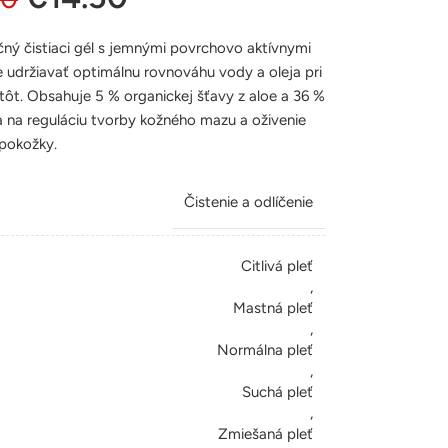
ačný čistiaci gél s jemnými povrchovo aktívnymi
e udržiavať optimálnu rovnováhu vody a oleja pri
ôt. Obsahuje 5 % organickej šťavy z aloe a 36 %
a na reguláciu tvorby kožného mazu a oživenie
pokožky.
Čistenie a odlíčenie
Citlivá pleť
,
Mastná pleť
,
Normálna pleť
,
Suchá pleť
,
Zmiešaná pleť