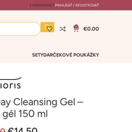
O NÁS
KONTAKT
PRIHLÁSIŤ / REGISTROVAŤ
0
€
0.00
SETY
DARČEKOVÉ POUKÁŽKY
Day Cleansing Gel –
i gél 150 ml
€
14.50
90