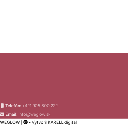
Telefón:
+421 905 800 222
Email:
info@weglow.sk
WEGLOW
|
- Vytvoril
KARELL.
digital