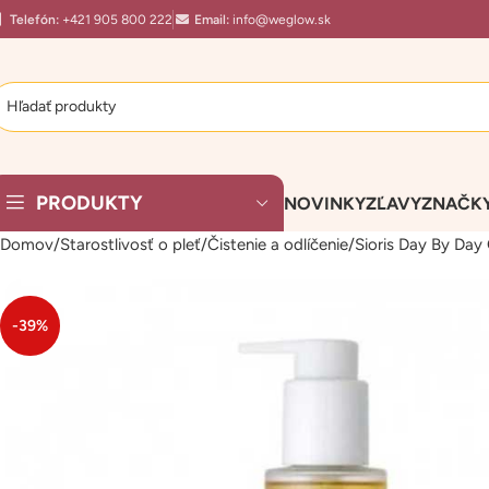
Telefón:
+421 905 800 222
Email:
info@weglow.sk
PRODUKTY
NOVINKY
ZĽAVY
ZNAČK
Domov
Starostlivosť o pleť
Čistenie a odlíčenie
Sioris Day By Day 
-39%