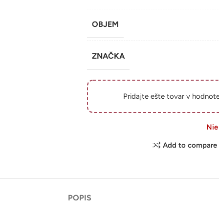
OBJEM
ZNAČKA
Pridajte ešte tovar v hodnot
Nie
Add to compare
POPIS