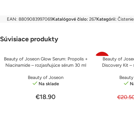
EAN:
8809083997069
Katalógové číslo:
267
Kategórií:
Čistenie
Súvisiace produkty
Beauty of Joseon Glow Serum: Propolis +
Beauty of Jos
PRIDAŤ DO KOŠÍKA
PRIDAŤ DO KOŠÍKA
-10%
Niacinamide – rozjasňujúce sérum 30 ml
Discovery Kit –
Beauty of Joseon
Beauty
Na sklade
N
€
18.90
€
20.5