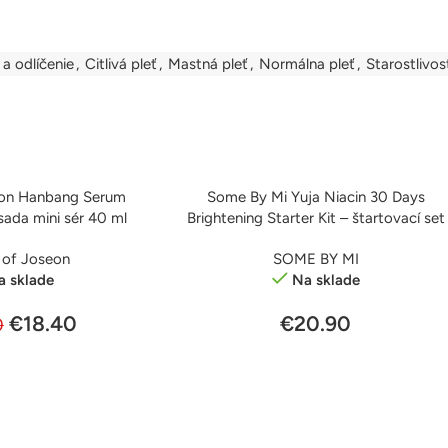
 a odlíčenie
,
Citlivá pleť
,
Mastná pleť
,
Normálna pleť
,
Starostlivos
eon Hanbang Serum
Some By Mi Yuja Niacin 30 Days
PRIDAŤ DO KOŠÍKA
 sada mini sér 40 ml
Brightening Starter Kit – štartovací set
 of Joseon
SOME BY MI
a sklade
Na sklade
€
18.40
€
20.90
0