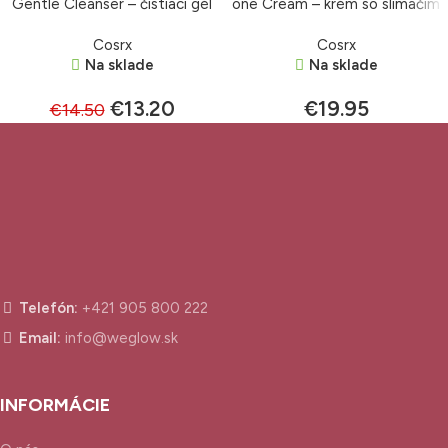
Gentle Cleanser – čistiaci gél
one Cream – krém so slimačím
150 ml
extraktom 100 g
Cosrx
Cosrx
Na sklade
Na sklade
€
13.20
€
19.95
€
14.50
Telefón:
+421 905 800 222
Email:
info@weglow.sk
INFORMÁCIE