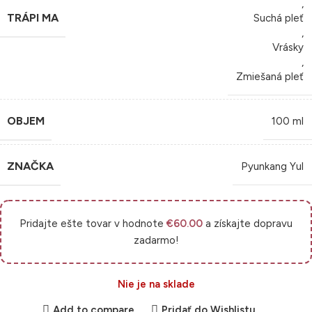
,
TRÁPI MA
Suchá pleť
,
Vrásky
,
Zmiešaná pleť
OBJEM
100 ml
ZNAČKA
Pyunkang Yul
Pridajte ešte tovar v hodnote
€
60.00
a získajte dopravu
zadarmo!
Nie je na sklade
Add to compare
Pridať do Wishlistu