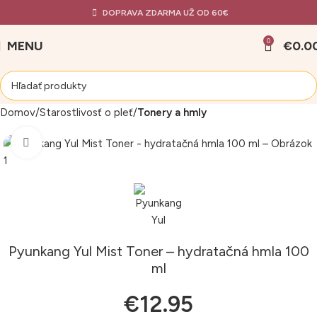
DOPRAVA ZDARMA UŽ OD 60€
0
MENU
€
0.0
Domov
Starostlivosť o pleť
Tonery a hmly
Klikni pre zväčšenie
Pyunkang Yul Mist Toner – hydratačná hmla 100
ml
€
12.95