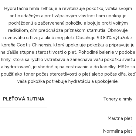
Hydratačná hmla zvlhčuje a revitalizuje pokožku, vďaka svojim
antioxidačným a protizápalovým vlastnostiam upokojuje
podráždenú a začervenanú pokožku a bojuje proti voľným
radikálom, čím predchádza príznakom starnutia. Obnovuje
rovnováhu citlivej a aknóznej pleti. Obsahuje 93.83% výťažok z
koreňa Coptis Chinensis, ktorý upokojuje pokožku a pripravuje ju
na ďalšie stupne starostlivosti o pleť. Pohodlné balenie v podobe
hmly, ktorá sa rýchlo vstrebáva a zanecháva vašu pokožku sviežu
a hydratovanú, je vhodné aj na cestovanie a do kabelky. Môže sa
použiť ako toner počas starostlivosti o pleť alebo počas dňa, keď
vaša pokožka potrebuje hydratáciu a upokojenie.
PLEŤOVÁ RUTINA
Tonery a hmly
Mastná pleť
,
Normálna pleť