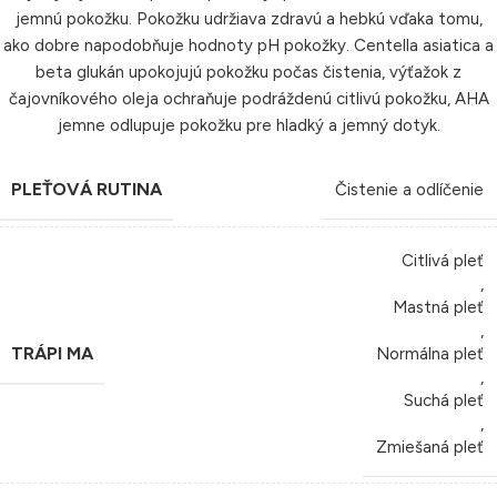
jemnú pokožku. Pokožku udržiava zdravú a hebkú vďaka tomu,
ako dobre napodobňuje hodnoty pH pokožky. Centella asiatica a
beta glukán upokojujú pokožku počas čistenia, výťažok z
čajovníkového oleja ochraňuje podráždenú citlivú pokožku, AHA
jemne odlupuje pokožku pre hladký a jemný dotyk.
PLEŤOVÁ RUTINA
Čistenie a odlíčenie
Citlivá pleť
,
Mastná pleť
,
TRÁPI MA
Normálna pleť
,
Suchá pleť
,
Zmiešaná pleť