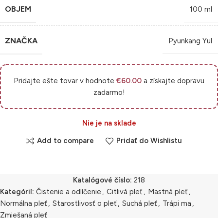
OBJEM
100 ml
ZNAČKA
Pyunkang Yul
Pridajte ešte tovar v hodnote
€
60.00
a získajte dopravu
zadarmo!
Nie je na sklade
Add to compare
Pridať do Wishlistu
Katalógové číslo:
218
Kategórií:
Čistenie a odlíčenie
,
Citlivá pleť
,
Mastná pleť
,
Normálna pleť
,
Starostlivosť o pleť
,
Suchá pleť
,
Trápi ma
,
Zmiešaná pleť