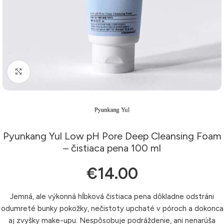
Klikni pre zväčšenie
Pyunkang Yul Low pH Pore Deep Cleansing Foam
– čistiaca pena 100 ml
€
14.00
Jemná, ale výkonná hĺbková čistiaca pena dôkladne odstráni
odumreté bunky pokožky, nečistoty upchaté v póroch a dokonca
aj zvyšky make-upu. Nespôsobuje podráždenie, ani nenarúša