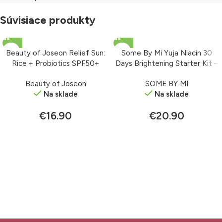
Súvisiace produkty
Beauty of Joseon Relief Sun:
Some By Mi Yuja Niacin 30
Rice + Probiotics SPF50+
Days Brightening Starter Kit –
PA++++ – krém s ochranným
štartovací set
Beauty of Joseon
SOME BY MI
faktorom 50 ml
Na sklade
Na sklade
€
16.90
€
20.90