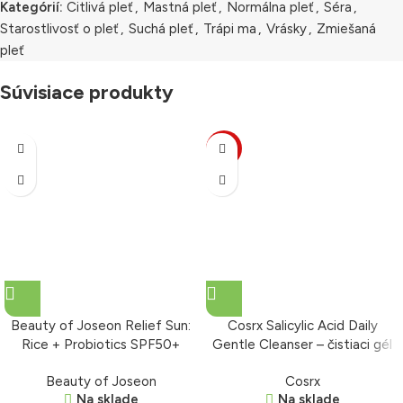
Kategórií:
Citlivá pleť
,
Mastná pleť
,
Normálna pleť
,
Séra
,
Starostlivosť o pleť
,
Suchá pleť
,
Trápi ma
,
Vrásky
,
Zmiešaná
pleť
Súvisiace produkty
-9%
Beauty of Joseon Relief Sun:
Cosrx Salicylic Acid Daily
Rice + Probiotics SPF50+
Gentle Cleanser – čistiaci gél
PA++++ – krém s ochranným
150 ml
Beauty of Joseon
Cosrx
faktorom 50 ml
Na sklade
Na sklade