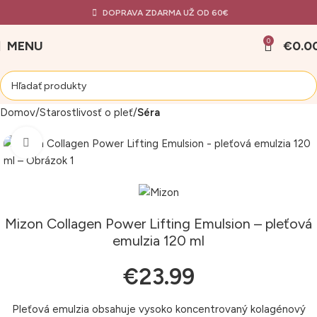
DOPRAVA ZDARMA UŽ OD 60€
0
MENU
€
0.0
Domov
Starostlivosť o pleť
Séra
Klikni pre zväčšenie
Mizon Collagen Power Lifting Emulsion – pleťová
emulzia 120 ml
€
23.99
Pleťová emulzia obsahuje vysoko koncentrovaný kolagénový