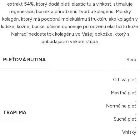
extrakt 54%, ktorý dodá pleti elasticitu a vlhkosť, stimuluje
regeneráciu buniek a prirodzenú tvorbu kolagénu. Morský
kolagén, ktorý má podobnú molekulárnu štruktúru ako kolagén v
ľudskej kožnej bunke, účinne obnovuje prirodzenú elasticitu kože.
Nahradí nedostatok kolagénu vo Vašej pokožke, ktorý s
pribúdajúcim vekom stúpa.
PLEŤOVÁ RUTINA
Séra
Citlivá pleť
,
Mastná pleť
,
Normálna pleť
TRÁPI MA
,
Suchá pleť
,
Vrásky
,