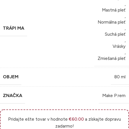
,
Mastná pleť
,
Normálna pleť
TRÁPI MA
,
Suchá pleť
,
Vrásky
,
Zmiešaná pleť
OBJEM
80 ml
ZNAČKA
Make P:rem
Pridajte ešte tovar v hodnote
€
60.00
a získajte dopravu
zadarmo!