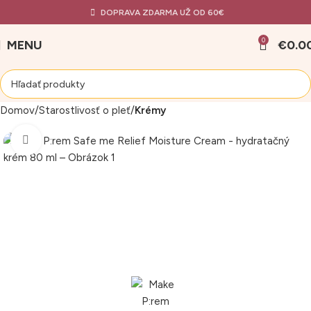
DOPRAVA ZDARMA UŽ OD 60€
0
MENU
€
0.0
Domov
Starostlivosť o pleť
Krémy
Klikni pre zväčšenie