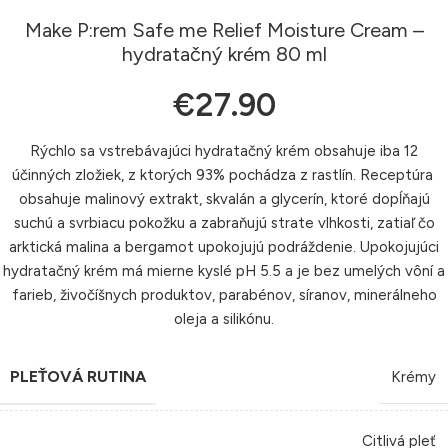
Make P:rem Safe me Relief Moisture Cream –
hydratačný krém 80 ml
€
27.90
Rýchlo sa vstrebávajúci hydratačný krém obsahuje iba 12
účinných zložiek, z ktorých 93% pochádza z rastlín. Receptúra ​​
obsahuje malinový extrakt, skvalán a glycerín, ktoré dopĺňajú
suchú a svrbiacu pokožku a zabraňujú strate vlhkosti, zatiaľ čo
arktická malina a bergamot upokojujú podráždenie. Upokojujúci
hydratačný krém má mierne kyslé pH 5.5 a je bez umelých vôní a
farieb, živočíšnych produktov, parabénov, síranov, minerálneho
oleja a silikónu.
PLEŤOVÁ RUTINA
Krémy
Citlivá pleť