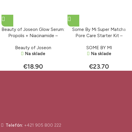
Beauty of Joseon Glow Serum:
Some By Mi Super Matcha
Propolis + Niacinamide –
Pore Care Starter Kit –
rozjasňujúce sérum 30 ml
štartovací set
Beauty of Joseon
SOME BY MI
Na sklade
Na sklade
€
18.90
€
23.70
Telefón:
+421 905 800 222