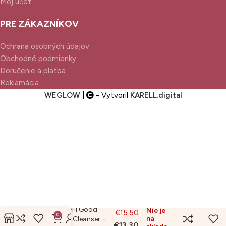
Môj účet
PRE ZÁKAZNÍKOV
Ochrana osobných údajov
Obchodné podmienky
Doručenie a platba
Reklamácia
WEGLOW
|
- Vytvoril
KARELL.
digital
Cosrx Low PH Good
Nie je
€
15.50
0
na
Morning Gel Cleanser –
€
13.30