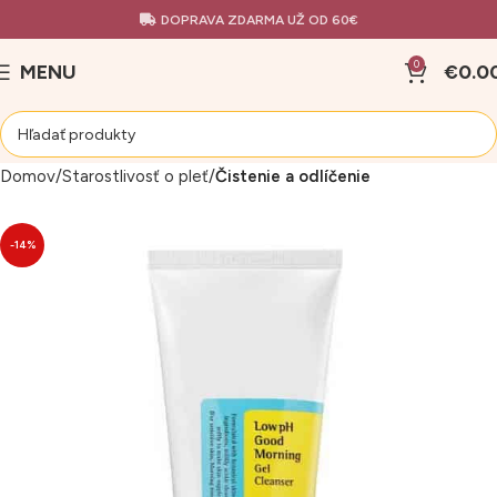
DOPRAVA ZDARMA UŽ OD 60€
0
MENU
€
0.0
Domov
Starostlivosť o pleť
Čistenie a odlíčenie
-14%