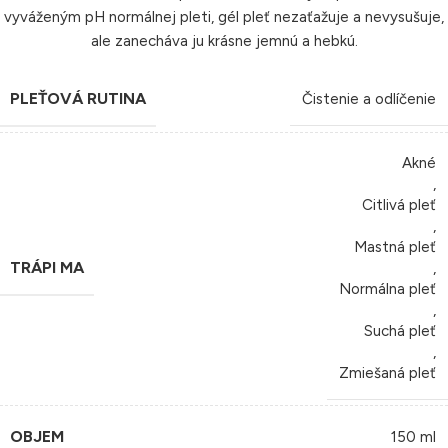
vyváženým pH normálnej pleti, gél pleť nezaťažuje a nevysušuje,
ale zanecháva ju krásne jemnú a hebkú.
PLEŤOVÁ RUTINA
Čistenie a odlíčenie
Akné
,
Citlivá pleť
,
Mastná pleť
TRÁPI MA
,
Normálna pleť
,
Suchá pleť
,
Zmiešaná pleť
OBJEM
150 ml