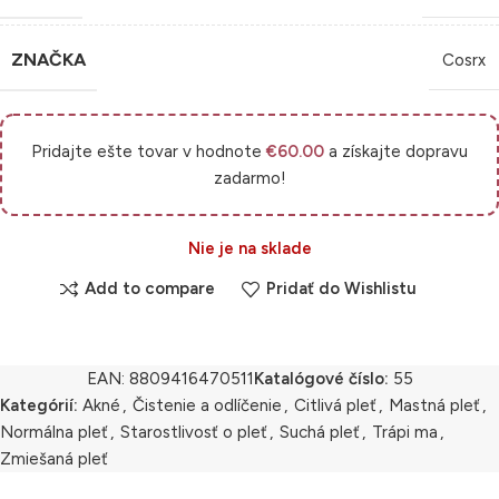
ZNAČKA
Cosrx
Pridajte ešte tovar v hodnote
€
60.00
a získajte dopravu
zadarmo!
Nie je na sklade
Add to compare
Pridať do Wishlistu
EAN:
8809416470511
Katalógové číslo:
55
Kategórií:
Akné
,
Čistenie a odlíčenie
,
Citlivá pleť
,
Mastná pleť
,
Normálna pleť
,
Starostlivosť o pleť
,
Suchá pleť
,
Trápi ma
,
Zmiešaná pleť