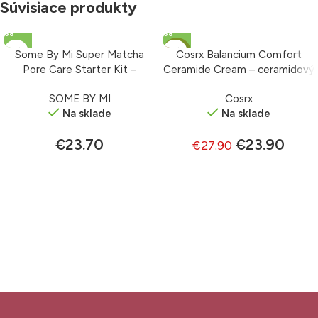
Súvisiace produkty
-14%
Some By Mi Super Matcha
Cosrx Balancium Comfort
Pore Care Starter Kit –
Ceramide Cream – ceramidový
štartovací set
krém 80 ml
SOME BY MI
Cosrx
Na sklade
Na sklade
€
23.70
€
23.90
€
27.90