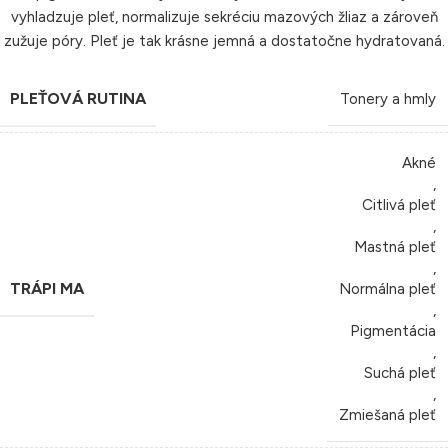
vyhladzuje pleť, normalizuje sekréciu mazových žliaz a zároveň
zužuje póry. Pleť je tak krásne jemná a dostatočne hydratovaná.
PLEŤOVÁ RUTINA
Tonery a hmly
Akné
,
Citlivá pleť
,
Mastná pleť
,
TRÁPI MA
Normálna pleť
,
Pigmentácia
,
Suchá pleť
,
Zmiešaná pleť