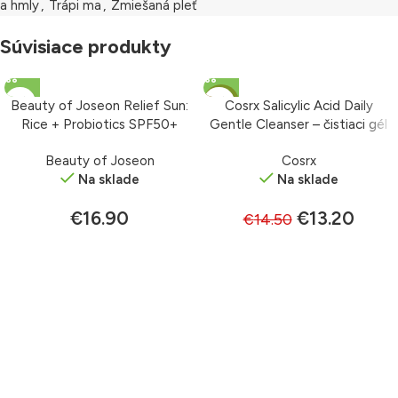
a hmly
,
Trápi ma
,
Zmiešaná pleť
Súvisiace produkty
-9%
Beauty of Joseon Relief Sun:
Cosrx Salicylic Acid Daily
Rice + Probiotics SPF50+
Gentle Cleanser – čistiaci gél
PA++++ – krém s ochranným
150 ml
Beauty of Joseon
Cosrx
faktorom 50 ml
Na sklade
Na sklade
€
16.90
€
13.20
€
14.50