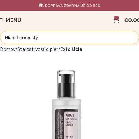
DOPRAVA ZDARMA UŽ OD 60€
0
MENU
€
0.0
Domov
Starostlivosť o pleť
Exfoliácia