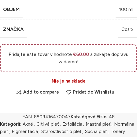
OBJEM
100 ml
ZNAČKA
Cosrx
Pridajte ešte tovar v hodnote
€
60.00
a získajte dopravu
zadarmo!
Nie je na sklade
Add to compare
Pridať do Wishlistu
EAN:
8809416470047
Katalógové číslo:
48
Kategórií:
Akné
,
Citlivá pleť
,
Exfoliácia
,
Mastná pleť
,
Normálna
pleť
,
Pigmentácia
,
Starostlivosť o pleť
,
Suchá pleť
,
Tonery