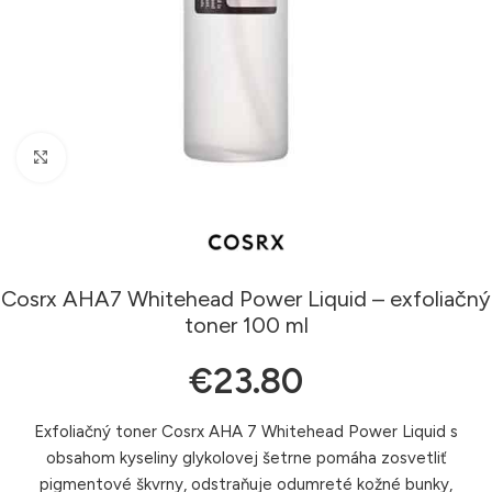
Klikni pre zväčšenie
Cosrx AHA7 Whitehead Power Liquid – exfoliačný
toner 100 ml
€
23.80
Exfoliačný toner Cosrx AHA 7 Whitehead Power Liquid s
obsahom kyseliny glykolovej šetrne pomáha zosvetliť
pigmentové škvrny, odstraňuje odumreté kožné bunky,