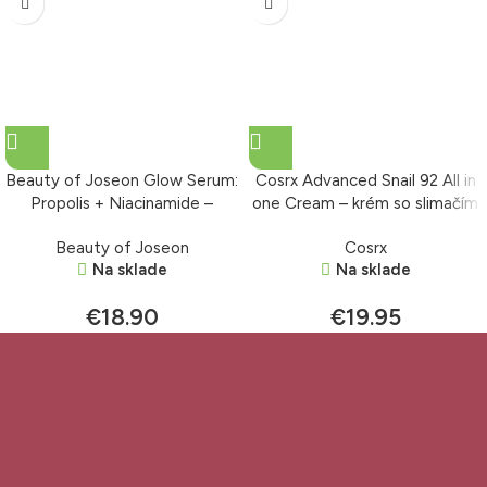
Beauty of Joseon Glow Serum:
Cosrx Advanced Snail 92 All in
Propolis + Niacinamide –
one Cream – krém so slimačím
rozjasňujúce sérum 30 ml
extraktom 100 g
Beauty of Joseon
Cosrx
Na sklade
Na sklade
€
18.90
€
19.95