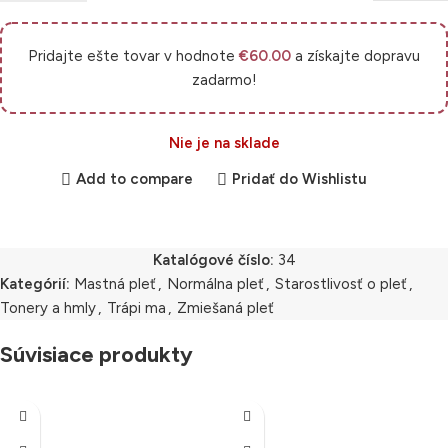
Pridajte ešte tovar v hodnote
€
60.00
a získajte dopravu
zadarmo!
Nie je na sklade
Add to compare
Pridať do Wishlistu
Katalógové číslo:
34
Kategórií:
Mastná pleť
,
Normálna pleť
,
Starostlivosť o pleť
,
Tonery a hmly
,
Trápi ma
,
Zmiešaná pleť
Súvisiace produkty