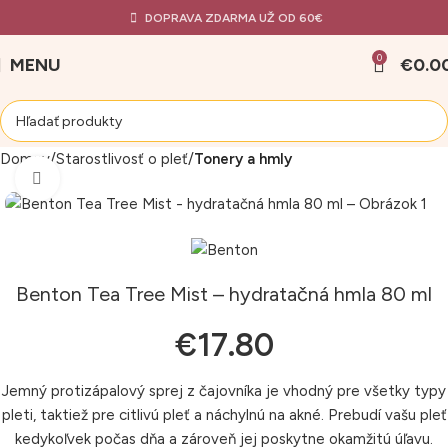
DOPRAVA ZDARMA UŽ OD 60€
0
MENU
€
0.0
Domov
Starostlivosť o pleť
Tonery a hmly
Klikni pre zväčšenie
Benton Tea Tree Mist – hydratačná hmla 80 ml
€
17.80
Jemný protizápalový sprej z čajovníka je vhodný pre všetky typy
pleti, taktiež pre citlivú pleť a náchylnú na akné. Prebudí vašu pleť
kedykoľvek počas dňa a zároveň jej poskytne okamžitú úľavu.