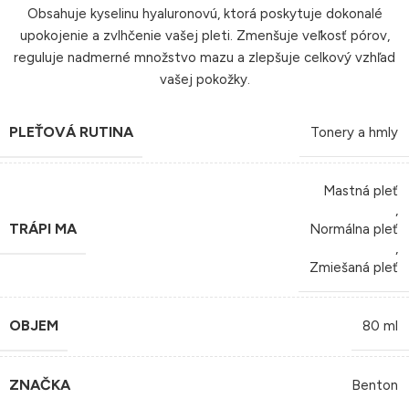
Obsahuje kyselinu hyaluronovú, ktorá poskytuje dokonalé
upokojenie a zvlhčenie vašej pleti. Zmenšuje veľkosť pórov,
reguluje nadmerné množstvo mazu a zlepšuje celkový vzhľad
vašej pokožky.
PLEŤOVÁ RUTINA
Tonery a hmly
Mastná pleť
,
TRÁPI MA
Normálna pleť
,
Zmiešaná pleť
OBJEM
80 ml
ZNAČKA
Benton