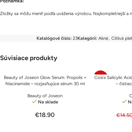
Poznámka:
Zložky sa môžu meniť podľa uváženia výrobcu. Najkompletnejší a na
Katalógové číslo:
23
Kategórií:
Akné
,
Citlivá ple
Súvisiace produkty
Beauty of Joseon Glow Serum: Propolis +
Cosrx Salicylic Aci
PRIDAŤ DO KOŠÍKA
PRIDAŤ DO KOŠÍKA
-9%
Niacinamide – rozjasňujúce sérum 30 ml
– čistia
Beauty of Joseon
C
Na sklade
N
€
18.90
€
14.5