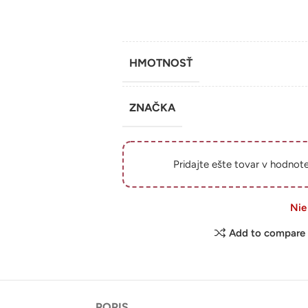
HMOTNOSŤ
ZNAČKA
Pridajte ešte tovar v hodnot
Nie
Add to compare
POPIS