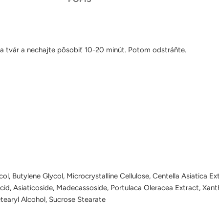
 na tvár a nechajte pôsobiť 10-20 minút. Potom odstráňte.
col, Butylene Glycol, Microcrystalline Cellulose, Centella Asiatica
Acid, Asiaticoside, Madecassoside, Portulaca Oleracea Extract, Xan
tearyl Alcohol, Sucrose Stearate