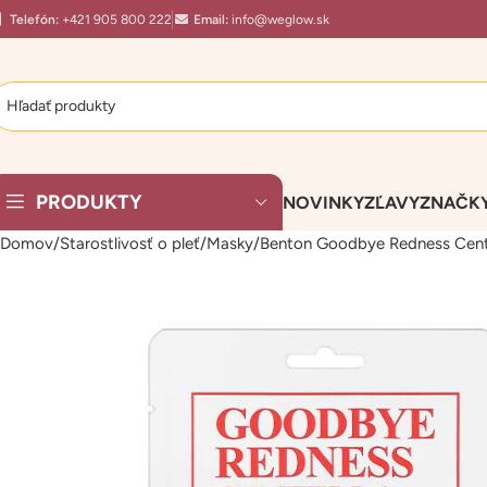
Telefón:
+421 905 800 222
Email:
info@weglow.sk
PRODUKTY
NOVINKY
ZĽAVY
ZNAČK
Domov
Starostlivosť o pleť
Masky
Benton Goodbye Redness Centel