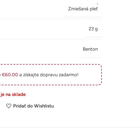
,
Zmiešaná pleť
23 g
Benton
e
€
60.00
a získajte dopravu zadarmo!
 je na sklade
Pridať do Wishlistu