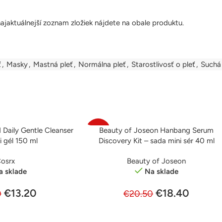
jaktuálnejší zoznam zložiek nájdete na obale produktu.
ť
,
Masky
,
Mastná pleť
,
Normálna pleť
,
Starostlivosť o pleť
,
Suchá 
d Daily Gentle Cleanser
Beauty of Joseon Hanbang Serum
PRIDAŤ DO KOŠÍKA
-10%
ci gél 150 ml
Discovery Kit – sada mini sér 40 ml
osrx
Beauty of Joseon
a sklade
Na sklade
€
13.20
€
18.40
0
€
20.50