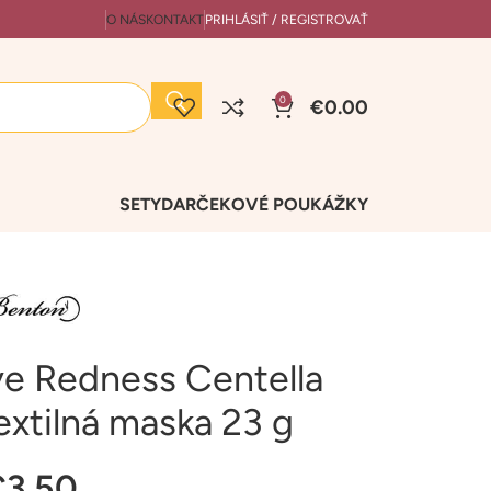
O NÁS
KONTAKT
PRIHLÁSIŤ / REGISTROVAŤ
0
€
0.00
SETY
DARČEKOVÉ POUKÁŽKY
e Redness Centella
extilná maska 23 g
€
3.50