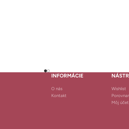
INFORMÁCIE
NÁSTR
O nás
Wishlist
Kontakt
Porovnan
Môj účet