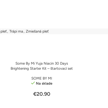
pleť
,
Trápi ma
,
Zmiešaná pleť
Some By Mi Yuja Niacin 30 Days
PRIDAŤ DO KOŠÍKA
-11%
Brightening Starter Kit – štartovací set
SOME BY MI
Na sklade
€
20.90